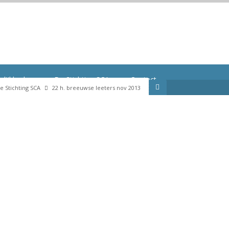
se leeters nov 2013
elijkheden
De Stichting SCA
Contact
e Stichting SCA
22 h. breeuwse leeters nov 2013
Contactformulier
Evenementen
Doneren