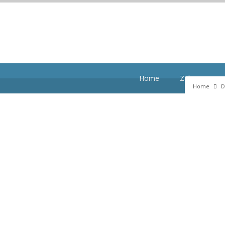
22 h. breeuw
Home
Zalen en mog
Home
D
satie WebZet
SCA Assen Jozefkerk