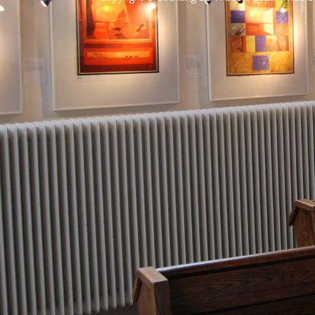
Contact Informatie
Collardslaan 2a
9401 GZ Assen
beheerjozefkerk@protestantsassen.nl
Direct een ruimte reserveren?
Neem contact met ons op