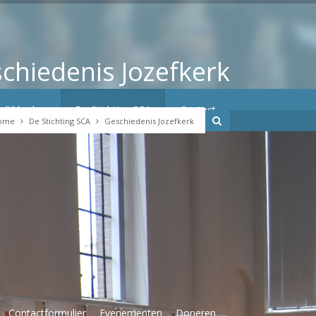
chiedenis Jozefkerk
elijkheden
De Stichting SCA
Contact
ome
De Stichting SCA
Geschiedenis Jozefkerk
Contactformulier
Evenementen
Doneren