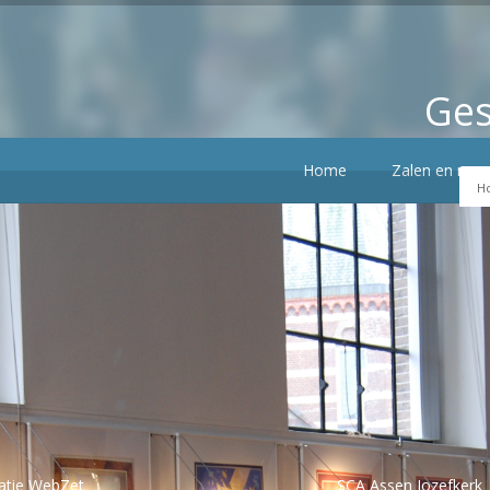
Ges
Home
Zalen en mog
H
erk is terug te vinden via onderstaande link:
satie WebZet
SCA Assen Jozefkerk