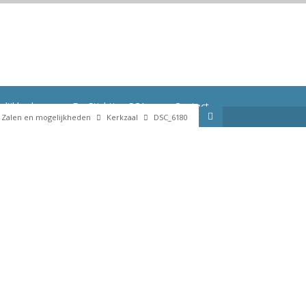
DSC_6180
elijkheden
De Stichting SCA
Contact
Zalen en mogelijkheden
Kerkzaal
DSC_6180
Contactformulier
Evenementen
Doneren