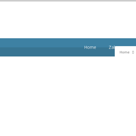
Home
Zalen en mog
Home
satie WebZet
SCA Assen Jozefkerk
Zoeken